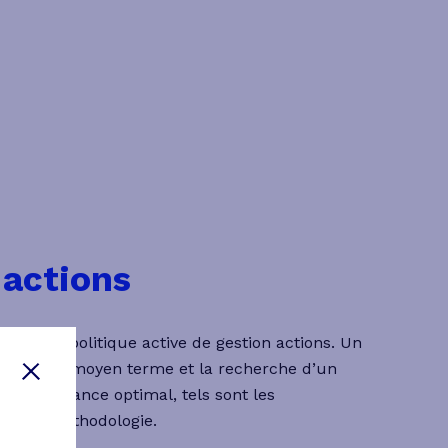
 actions
légie une politique active de gestion actions. Un
ssement à moyen terme et la recherche d’un
performance optimal, tels sont les
notre méthodologie.