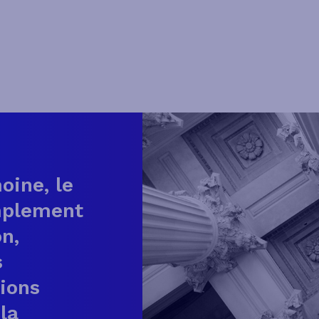
oine, le
implement
on,
s
tions
la