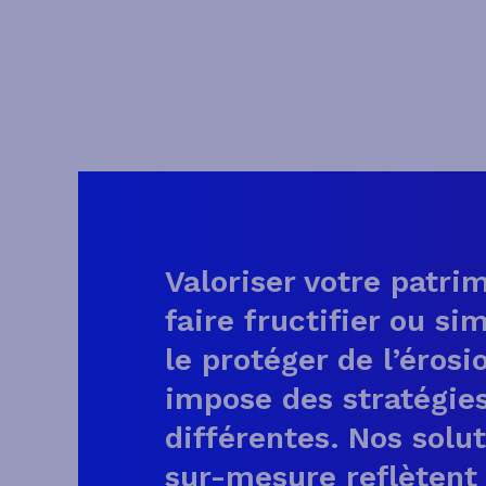
Valoriser votre patrim
faire fructifier ou s
le protéger de l’érosi
impose des stratégie
différentes. Nos solu
sur-mesure reflètent 