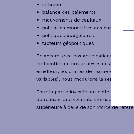
inflation
balance des paiements
mouvements de capitaux
politiques monétaires des banques cen
politiques budgétaires
facteurs géopolitiques
En accord avec nos anticipations sur l’évo
en fonction de nos analyses destinées à év
émetteur, les primes de risque et leur ind
variables), nous modulons la sensibilité de
Pour la partie investie sur cette classe d’ac
de réaliser une volatilité inférieure et u
supérieure à celle de son indice de référe