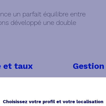
nce un parfait équilibre entre
ons développé une double
e et taux
Gestion
 l’analyse des
IRIS Finance privi
principaux pays
horizon d’investi
compromis risque/
fondamentaux de 
Choisissez votre profil et votre localisation