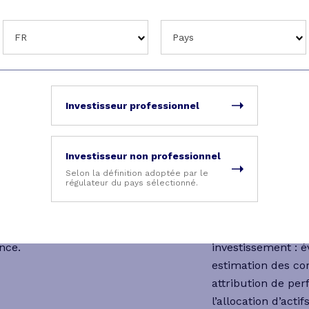
Objet d’une sélect
reflètent les conv
FR
Pays
décident de l’allo
trales
déclinée dans le 
sélection de titre
rigoureux dont la
Investisseur professionnel
est établie par de
lution des marchés, et
aluer le risque
Notre premier ob
Investisseur non professionnel
exation (taux fixes, taux
et une volatilité
Selon la définition adoptée par le
s portefeuilles.
référence.
régulateur du pays sélectionné.
tifs, notre objectif est
Des outils de suiv
ne performance
à votre dispositi
nce.
investissement : 
estimation des cor
attribution de pe
l’allocation d’acti