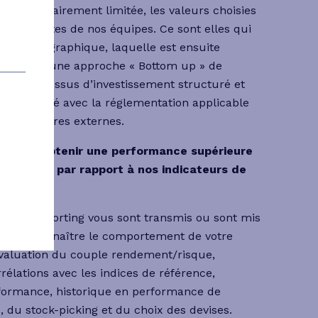
ion volontairement limitée, les valeurs choisies
ictions fortes de nos équipes. Ce sont elles qui
cation géographique, laquelle est ensuite
fonds par une approche « Bottom up » de
s. Un processus d’investissement structuré et
 conformité avec la réglementation applicable
s prestataires externes.
jectif : obtenir une performance supérieure
 inférieure par rapport à nos indicateurs de
i et de reporting vous sont transmis ou sont mis
on pour connaître le comportement de votre
évaluation du couple rendement/risque,
rélations avec les indices de référence,
rformance, historique en performance de
fs, du stock-picking et du choix des devises.