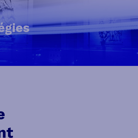
égies
e
nt