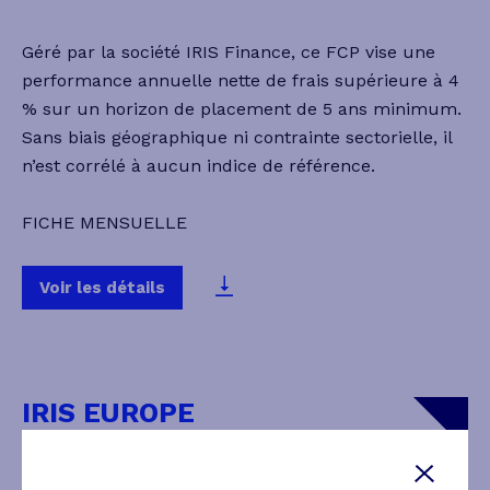
Géré par la société IRIS Finance, ce FCP vise une
performance annuelle nette de frais supérieure à 4
% sur un horizon de placement de 5 ans minimum.
Sans biais géographique ni contrainte sectorielle, il
n’est corrélé à aucun indice de référence.
FICHE MENSUELLE
Voir les détails
IRIS EUROPE