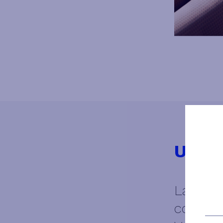
Un sa
La qual
connais