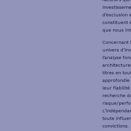
investissemen
d’exclusion 
constituent 
que nous int
Concernant l
univers d’in
l’analyse fo
architecture
titres en to
approfondie 
leur fiabilit
recherche du
risque/perf
L’indépendan
toute influe
convictions.