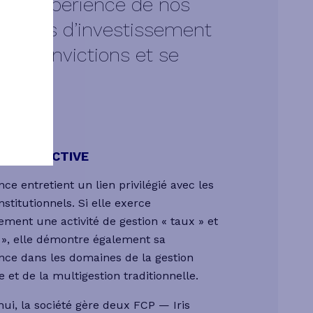
et l’expérience de nos
olutions d’investissement
urs convictions et se
ions.
N COLLECTIVE
nce entretient un lien privilégié avec les
nstitutionnels. Si elle exerce
ement une activité de gestion « taux » et
s », elle démontre également sa
ce dans les domaines de la gestion
ée et de la multigestion traditionnelle.
ui, la société gère deux FCP — Iris