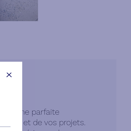
que une parfaite
intes et de vos projets.