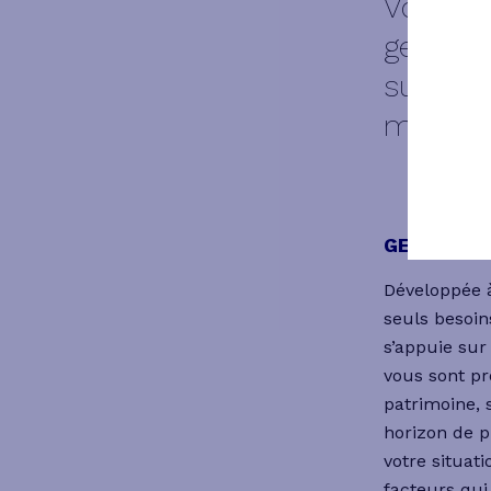
Vous po
gestion
sur-mes
montren
GESTION P
Développée à
seuls besoin
s’appuie sur
vous sont pr
patrimoine, 
horizon de p
votre situati
facteurs qui