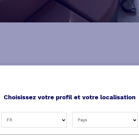
voir-faire
Choisissez votre profil et votre localisation
ité de notre accompagnement impli
FR
Pays
sance de vos attentes, de vos contra