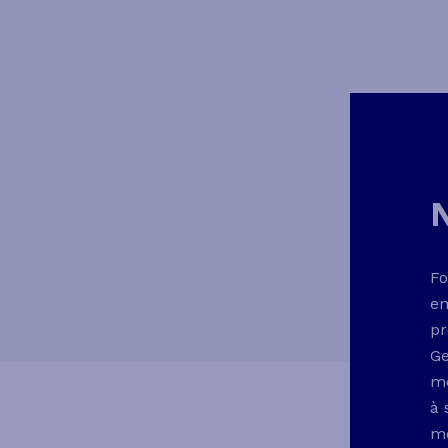
N
Fo
en
pr
Ge
mé
à 
me