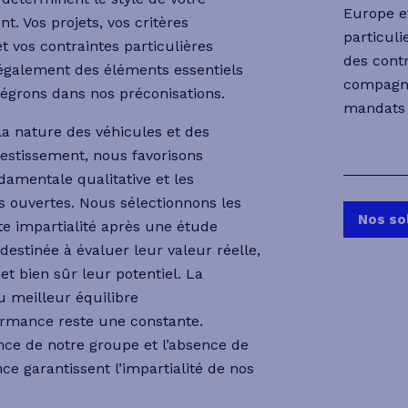
Europe et
t. Vos projets, vos critères
particuli
et vos contraintes particulières
des cont
également des éléments essentiels
compagni
égrons dans nos préconisations.
mandats 
a nature des véhicules et des
vestissement, nous favorisons
ndamentale qualitative et les
s ouvertes. Nous sélectionnons les
Nos so
ute impartialité après une étude
destinée à évaluer leur valeur réelle,
é et bien sûr leur potentiel. La
 meilleur équilibre
ormance reste une constante.
ce de notre groupe et l’absence de
nce garantissent l’impartialité de nos