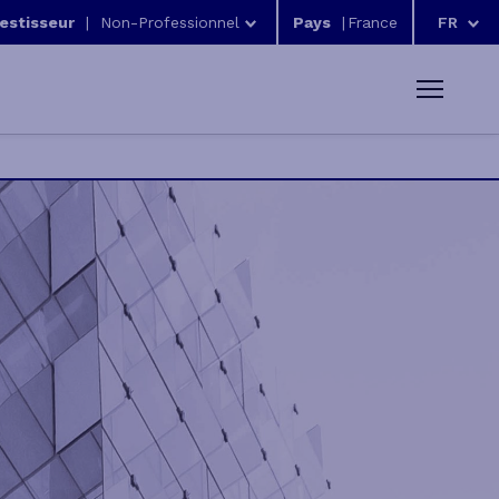
vestisseur
|
Non-Professionnel
Pays
|
FR